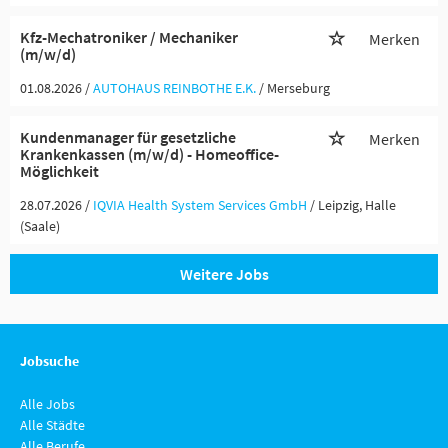
Kfz-Mechatroniker / Mechaniker
Merken
(m/w/d)
01.08.2026 /
AUTOHAUS REINBOTHE E.K.
/ Merseburg
Kundenmanager für gesetzliche
Merken
Krankenkassen (m/w/d) - Homeoffice-
Möglichkeit
28.07.2026 /
IQVIA Health System Services GmbH
/ Leipzig, Halle
(Saale)
Weitere Jobs
Jobsuche
Alle Jobs
Alle Städte
Alle Berufe