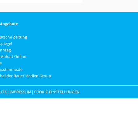
 Angebote
eutsche Zeitung
piegel
nntag
-Anhalt Online
e
lksstimme.de
 bei der Bauer Medien Group
UTZ
|
IMPRESSUM
|
COOKIE-EINSTELLUNGEN