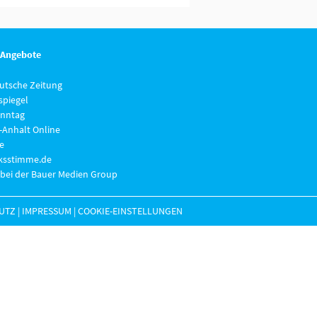
 Angebote
eutsche Zeitung
piegel
nntag
-Anhalt Online
e
lksstimme.de
 bei der Bauer Medien Group
UTZ
|
IMPRESSUM
|
COOKIE-EINSTELLUNGEN