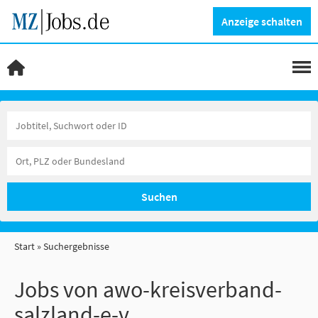
Anzeige schalten
Suchen
Start
Suchergebnisse
Jobs von awo-kreisverband-
salzland-e-v