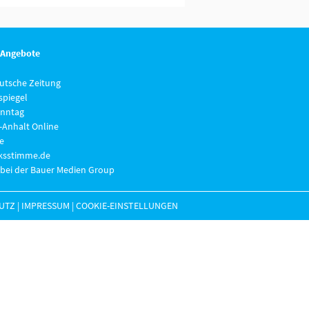
 Angebote
eutsche Zeitung
piegel
nntag
-Anhalt Online
e
lksstimme.de
 bei der Bauer Medien Group
UTZ
|
IMPRESSUM
|
COOKIE-EINSTELLUNGEN