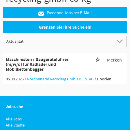
Passende Jobs per E-Mail
Grenzen Sie Ihre Suche ein
Maschinisten / Baugeräteführer
Merken
(m/w/d) für Radlader und
Mobilkettenbagger
05.08.2026 /
Nordmineral Recycling GmbH & Co. KG
/ Dresden
Jobsuche
Alle Jobs
Alle Städte