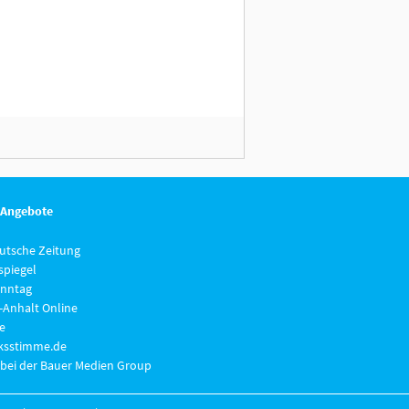
 Angebote
eutsche Zeitung
piegel
nntag
-Anhalt Online
e
lksstimme.de
 bei der Bauer Medien Group