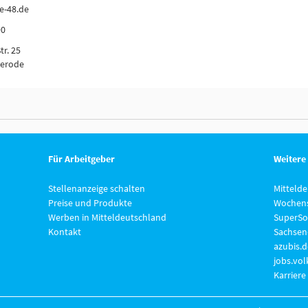
e-48.de
90
tr. 25
gerode
Für Arbeitgeber
Weitere
Stellenanzeige schalten
Mitteld
Preise und Produkte
Wochens
Werben in Mitteldeutschland
SuperSo
Kontakt
Sachsen
azubis.d
jobs.vo
Karriere