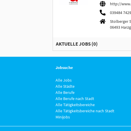
http://www.
039484 742
Stolberger S
06493 Harz
AKTUELLE JOBS (
0
)
Jobsuche
Alle Jobs
Alle Städte
Alle Berufe
Alle Berufe nach Stadt
Alle Tätigkeitsbereiche
Alle Tätigkeitsbereiche nach Stadt
Minijobs