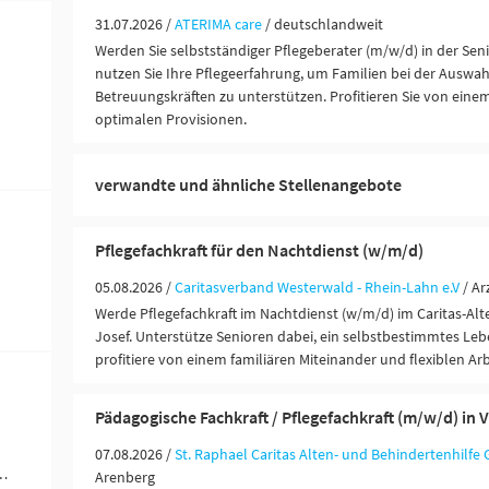
31.07.2026 /
ATERIMA care
/ deutschlandweit
Werden Sie selbstständiger Pflegeberater (m/w/d) in der Se
nutzen Sie Ihre Pflegeerfahrung, um Familien bei der Auswa
Betreuungskräften zu unterstützen. Profitieren Sie von ein
optimalen Provisionen.
verwandte und ähnliche Stellenangebote
Pflegefachkraft für den Nachtdienst (w/m/d)
05.08.2026 /
Caritasverband Westerwald - Rhein-Lahn e.V
/ A
Werde Pflegefachkraft im Nachtdienst (w/m/d) im Caritas-Al
Josef. Unterstütze Senioren dabei, ein selbstbestimmtes Le
profitiere von einem familiären Miteinander und flexiblen Arb
Pädagogische Fachkraft / Pflegefachkraft (m/w/d) in Vol
07.08.2026 /
St. Raphael Caritas Alten- und Behindertenhilf
ändigkeit / Franchise (11)
Arenberg