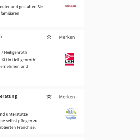
euler und gestalten Sie
 familiären
h
Merken
G
/ Heiligenroth
KH in Heiligenroth!
unternehmen und
beratung
Merken
und unterstütze
ne selbst pflegen zu
blierten Franchise.