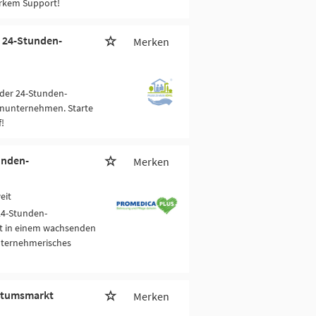
arkem Support!
 24-Stunden-
Merken
der 24-Stunden-
enunternehmen. Starte
!
unden-
Merken
eit
24-Stunden-
pt in einem wachsenden
nternehmerisches
hstumsmarkt
Merken