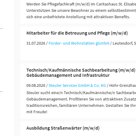
Werden Sie Pflegefachkraft (m/w/d) im Caritashaus St. Elisab
Unterstützen Sie unsere Bewohner zu einem selbstbestimmte
sich eine unbefristete Anstellung mit attraktiven Benefits.
werblich-technische Berufe (7)
Mitarbeiter für die Betreuung und Pflege (m/w/d)
31.07.2026 /
Förder- und Wohnstätten gGmbH
/ Leutesdorf, 
Technisch/Kaufmännische Sachbearbeitung (m/w/d) 
Gebäudemanagement und Infrastruktur
09.08.2026 /
Steuler Services GmbH & Co. KG
/ Höhr-Grenzha
ungen / Finanzdienstleister (2)
Steuler sucht eine/n Technisch/Kaufmännische/n Sachbearbe
Gebäudemanagement. Profitieren Sie von attraktiven Zusatz
traditionsreichen, familiären Unternehmen. Gestalten Sie Ihre
mit Freude!
Ausbildung Straßenwärter (m/w/d)