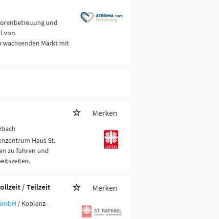
niorenbetreuung und
hl von
em wachsenden Markt mit
Merken
rzbach
tenzentrum Haus St.
ben zu führen und
eitszeiten.
lzeit / Teilzeit
Merken
e GmbH
/ Koblenz-