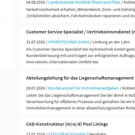
04.08.2026 /
Landesbetrieb Mobilität Rheinland-Pfalz
/ Koble
Verkehrssicherheit erhalten, Winterdienst, Grün- und Gehölzp
/Unfallstellen absichern, Fahrbahndecken reparieren und ins
Customer Service Specialist / Vertriebsinnendienst 
31.07.2026 /
HYDROTECHNIK GmbH
/ Limburg an der Lahn
Als Customer Service Specialist bei Hydrotechnik GmbH gesta
Kundenbetreuung mit und tragen zur erfolgreichen Auftrags
innovativen, internationalen Umfeld bei.
Abteilungsleitung für das Liegenschaftsmanagement
29.07.2026 /
Bundesanstalt für Immobilienaufgaben
/ Koble
Leiten Sie das Liegenschaftsmanagement bei der BImA in K
Verantwortung für effiziente Prozesse und gestalten Sie ein 
Immobilienmanagement in einer abwechslungsreichen Rolle
CAD-Konstrukteur (m/w/d) Pool Linings
17.07.2026 /
STEULER-KCH GmbH
/ Siershahn