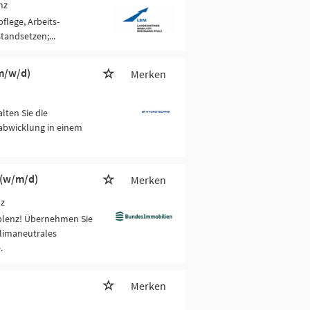
nz
flege, Arbeits-
tandsetzen;...
(m/w/d)
Merken
lten Sie die
abwicklung in einem
 (w/m/d)
Merken
nz
oblenz! Übernehmen Sie
klimaneutrales
.
Merken