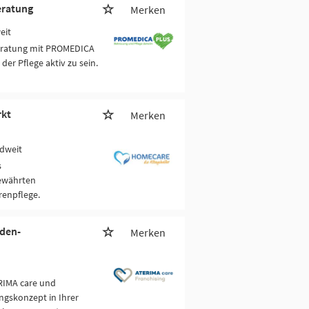
eratung
Merken
eit
beratung mit PROMEDICA
der Pflege aktiv zu sein.
rkt
Merken
dweit
s
bewährten
enpflege.
nden-
Merken
RIMA care und
ngskonzept in Ihrer