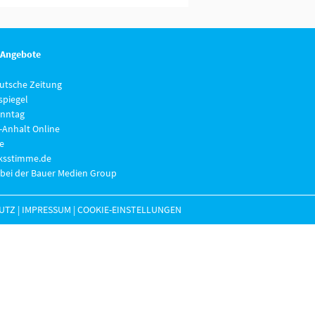
 Angebote
eutsche Zeitung
piegel
nntag
-Anhalt Online
e
lksstimme.de
 bei der Bauer Medien Group
UTZ
|
IMPRESSUM
|
COOKIE-EINSTELLUNGEN