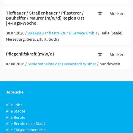
Tiefbauer / Straßenbauer / Pflasterer /
Merken
Bauhelfer / Maurer (m/w/d) Region Ost
| 4-Tage-Woche
30.07.2026 /
DATABAU Infrastruktur & Service GmbH
/ Halle (Saale),
Merseburg, Gera, Erfurt, Gotha
Pflegehilfskraft (m/w/d)
Merken
02.08.2026 /
Seniorenheime der Hansestadt Wismar
/ bundesweit
Jobsuche
Alle Jobs
Alle Städte
Alle Berufe
Alle Berufe nach Stadt
Alle Tätigkeitsbereiche