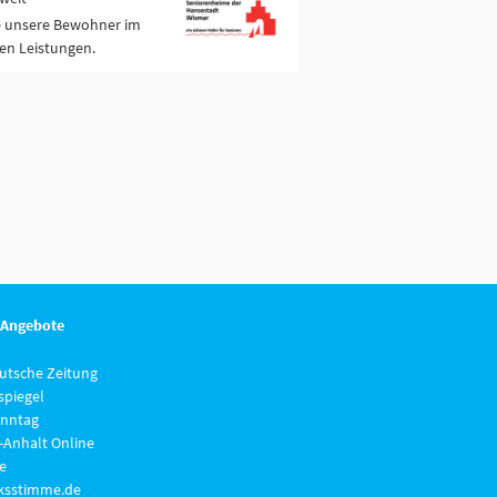
ie unsere Bewohner im
ven Leistungen.
 Angebote
eutsche Zeitung
piegel
nntag
-Anhalt Online
e
lksstimme.de