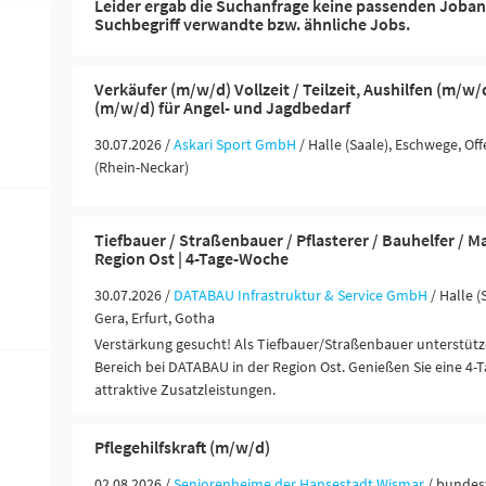
Leider ergab die Suchanfrage keine passenden Joban
Suchbegriff verwandte bzw. ähnliche Jobs.
Verkäufer (m/w/d) Vollzeit / Teilzeit, Aushilfen (m/w
(m/w/d) für Angel- und Jagdbedarf
30.07.2026 /
Askari Sport GmbH
/ Halle (Saale), Eschwege, O
(Rhein-Neckar)
Tiefbauer / Straßenbauer / Pflasterer / Bauhelfer / 
Region Ost | 4-Tage-Woche
30.07.2026 /
DATABAU Infrastruktur & Service GmbH
/ Halle (
Gera, Erfurt, Gotha
Verstärkung gesucht! Als Tiefbauer/Straßenbauer unterstütz
Bereich bei DATABAU in der Region Ost. Genießen Sie eine 4
attraktive Zusatzleistungen.
Pflegehilfskraft (m/w/d)
02.08.2026 /
Seniorenheime der Hansestadt Wismar
/ bundes