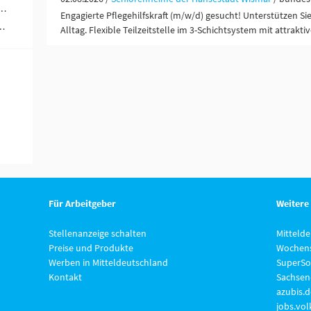
werblich-technische Berufe (1)
Engagierte Pflegehilfskraft (m/w/d) gesucht! Unterstützen S
ändigkeit / Franchise (1)
Alltag. Flexible Teilzeitstelle im 3-Schichtsystem mit attrakti
Für Arbeitgeber
Weitere
Stellenanzeige schalten
Mitteld
Preise und Produkte
Wochens
Werben in Mitteldeutschland
SuperSo
Kontakt
Sachsen
azubis.d
jobs.vo