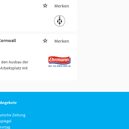
Merken
Cornwall
Merken
v den Ausbau der
Arbeitsplatz mit
 Angebote
eutsche Zeitung
piegel
nntag