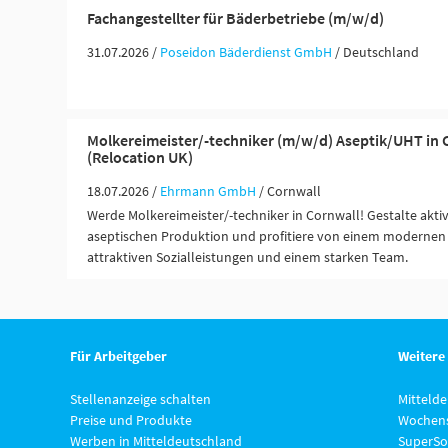
Fachangestellter für Bäderbetriebe (m/w/d)
31.07.2026 /
Poseidon Bäderdienst GmbH
/ Deutschland
Molkereimeister/-techniker (m/w/d) Aseptik/UHT in 
(Relocation UK)
18.07.2026 /
Ehrmann GmbH
/ Cornwall
Werde Molkereimeister/-techniker in Cornwall! Gestalte akti
aseptischen Produktion und profitiere von einem modernen 
attraktiven Sozialleistungen und einem starken Team.
Für Arbeitgeber
Weitere
Stellenanzeige schalten
Mitteld
Preise und Produkte
Wochens
Werben in Mitteldeutschland
SuperSo