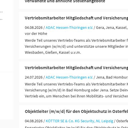
verwandte und ähnliche Stellenangebote
werblich-technische Berufe (3)
Vertriebsmitarbeiter Mitgliedschaft und Versicherun
ungen / Finanzdienstleister (2)
04.08.2026 /
ADAC Hessen-Thüringen e.V.
/ Gera, Jena, Kasse
vor der Höhe
Werde Teil unseres Vertriebs-Teams als Vertriebsmitarbeiter 
Versicherungen (w/m/d) und unterstütze unsere Mitglieder 
Wiesbaden, Gießen, Kassel u.v.m.
Vertriebsmitarbeiter Mitgliedschaft und Versicherun
24.07.2026 /
ADAC Hessen-Thüringen e.V.
/ Jena, Bad Hombur
Werde Teil unseres Vertriebs-Teams als Vertriebsmitarbeiter 
Versicherung (w/m/d) in Bad Homburg oder Jena. Setze Deine
Vertrieb ein, um Menschen bei ihren Mobilitäts- und Versiche
Objektleiter (m/w/d) für den Objektschutz in Osterfe
04.08.2026 /
KÖTTER SE & Co. KG Security, NL Leipzig
/ Osterf
Engagierter Objektleiter (m/w/d) für den Objektschutz in Oste