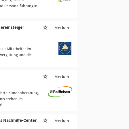
nd Personalführung in
uereinsteiger
Merken
 als Mitarbeiter im
 Vergütung und die
Merken
gierte Kundenberatung,
bnis stehen im
m!
es Nachhilfe-Center
Merken