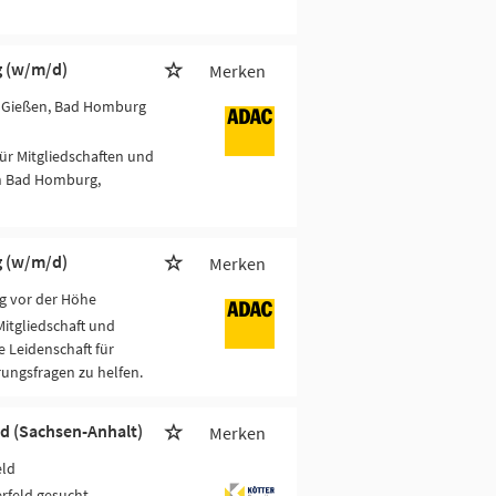
g (w/m/d)
Merken
l, Gießen, Bad Homburg
für Mitgliedschaften und
in Bad Homburg,
g (w/m/d)
Merken
g vor der Höhe
Mitgliedschaft und
 Leidenschaft für
rungsfragen zu helfen.
ld (Sachsen-Anhalt)
Merken
eld
rfeld gesucht.