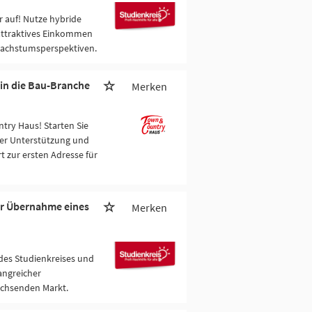
 auf! Nutze hybride
attraktives Einkommen
Wachstumsperspektiven.
 in die Bau-Branche
Merken
try Haus! Starten Sie
er Unterstützung und
t zur ersten Adresse für
ur Übernahme eines
Merken
 des Studienkreises und
fangreicher
achsenden Markt.