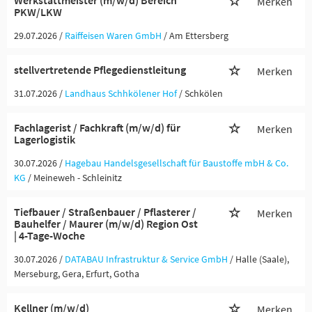
Werkstattmeister (m/w/d) Bereich
Merken
PKW/LKW
29.07.2026 /
Raiffeisen Waren GmbH
/ Am Ettersberg
stellvertretende Pflegedienstleitung
Merken
31.07.2026 /
Landhaus Schhkölener Hof
/ Schkölen
Fachlagerist / Fachkraft (m/w/d) für
Merken
Lagerlogistik
30.07.2026 /
Hagebau Handelsgesellschaft für Baustoffe mbH & Co.
KG
/ Meineweh - Schleinitz
Tiefbauer / Straßenbauer / Pflasterer /
Merken
Bauhelfer / Maurer (m/w/d) Region Ost
| 4-Tage-Woche
30.07.2026 /
DATABAU Infrastruktur & Service GmbH
/ Halle (Saale),
Merseburg, Gera, Erfurt, Gotha
Kellner (m/w/d)
Merken