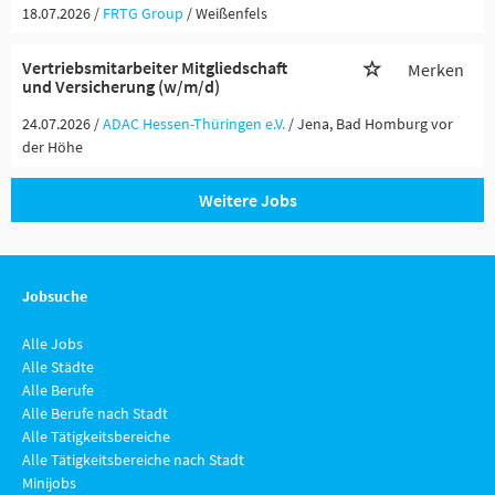
18.07.2026 /
FRTG Group
/ Weißenfels
Vertriebsmitarbeiter Mitgliedschaft
Merken
und Versicherung (w/m/d)
24.07.2026 /
ADAC Hessen-Thüringen e.V.
/ Jena, Bad Homburg vor
der Höhe
Weitere Jobs
Jobsuche
Alle Jobs
Alle Städte
Alle Berufe
Alle Berufe nach Stadt
Alle Tätigkeitsbereiche
Alle Tätigkeitsbereiche nach Stadt
Minijobs