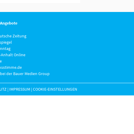
 Angebote
eutsche Zeitung
piegel
nntag
-Anhalt Online
e
lksstimme.de
 bei der Bauer Medien Group
UTZ
|
IMPRESSUM
|
COOKIE-EINSTELLUNGEN