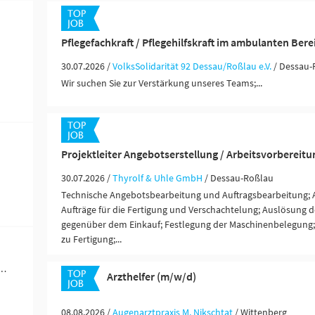
Pflegefachkraft / Pflegehilfskraft im ambulanten Ber
30.07.2026 /
VolksSolidarität 92 Dessau/Roßlau e.V.
/ Dessau-
Wir suchen Sie zur Verstärkung unseres Teams;...
Projektleiter Angebotserstellung / Arbeitsvorbereit
30.07.2026 /
Thyrolf & Uhle GmbH
/ Dessau-Roßlau
Technische Angebotsbearbeitung und Auftragsbearbeitung; 
Aufträge für die Fertigung und Verschachtelung; Auslösung d
gegenüber dem Einkauf; Festlegung der Maschinenbelegung; 
zu Fertigung;...
werblich-technische Berufe (53)
Arzthelfer (m/w/d)
08.08.2026 /
Augenarztpraxis M. Nikschtat
/ Wittenberg