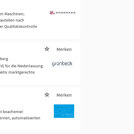
en Maschinen;
auteilen nach
r Qualitätskontrolle
Merken
nberg
) für die Niederlassung
aktiv marktgerechte
Merken
ei beachemie!
ernen, automatisierten