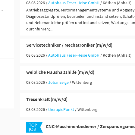
08.08.2026 /
Autohaus Feser-Heise GmbH
/ Köthen (Anhalt)
rer / Personenbeförderung (Land, Wasser, Luft) (3)
Antriebsaggregate, Motormanagementsysteme und Abgass
Diagnosestandprüfen, beurteilen und instand setzen; Schalt-,
und Nebenantriebe prüfen und instand setzen; Wartungs- u
durchführen;...
Servicetechniker / Mechatroniker (m/w/d)
 Ausbildung (1)
08.08.2026 /
Autohaus Feser-Heise GmbH
/ Köthen (Anhalt)
weibliche Haushaltshilfe (m/w/d)
08.08.2026 /
Jobanzeige
/ Wittenberg
Tresenkraft (m/w/d)
08.08.2026 /
therapiePunkt
/ Wittenberg
CNC-Maschinenbediener / Zerspanungsmec