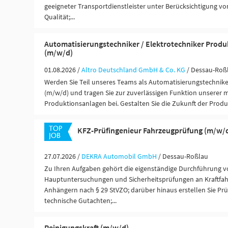
geeigneter Transportdienstleister unter Berücksichtigung v
Qualität;...
Automatisierungstechniker / Elektrotechniker Produ
(m/w/d)
01.08.2026 /
Altro Deutschland GmbH & Co. KG
/ Dessau-Roß
Werden Sie Teil unseres Teams als Automatisierungstechniker
(m/w/d) und tragen Sie zur zuverlässigen Funktion unserer
Produktionsanlagen bei. Gestalten Sie die Zukunft der Produ
KFZ-Prüfingenieur Fahrzeugprüfung (m/w/
27.07.2026 /
DEKRA Automobil GmbH
/ Dessau-Roßlau
Zu Ihren Aufgaben gehört die eigenständige Durchführung 
Hauptuntersuchungen und Sicherheitsprüfungen an Kraftfah
Anhängern nach § 29 StVZO; darüber hinaus erstellen Sie Pr
technische Gutachten;...
Reinigungskraft (m/w/d)