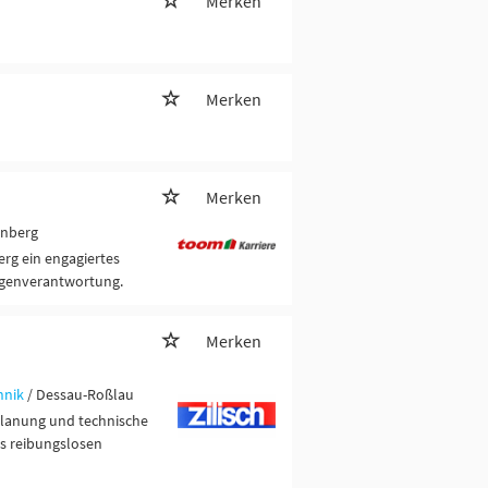
Merken
Merken
Merken
enberg
erg ein engagiertes
igenverantwortung.
Merken
hnik
/ Dessau-Roßlau
Planung und technische
es reibungslosen