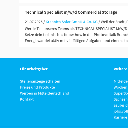
Technical Specialist m/w/d Commercial Storage
21.07.2026 /
Krannich Solar GmbH & Co. KG
/ Weil der Stadt,
Werde Teil unseres Teams als TECHNICAL SPECIALIST M/W
Setze dein technisches Know-how in der Photovoltaik-Branch
Energiewandel aktiv mit vielfältigen Aufgaben und einem st
Für Arbeitgeber
Weitere
Stellenanzeige schalten
Mitteld
Preise und Produkte
Wochens
Werben in Mitteldeutschland
SuperSo
Kontakt
Sachsen
azubis.d
jobs.vo
Karriere