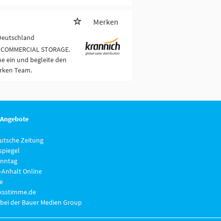
Merken
 Deutschland
/D COMMERCIAL STORAGE.
e ein und begleite den
arken Team.
 Angebote
eutsche Zeitung
piegel
nntag
-Anhalt Online
e
lksstimme.de
 bei der Bauer Medien Group