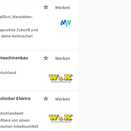
Merken
taßfurt, Wanzleben-
mapositive Zukunft und
 deine technischen
- Maschinenbau
Merken
utschland
echniker Elektro
Merken
utschlandweit
fitiere von einem
mischen Arbeitsumfeld