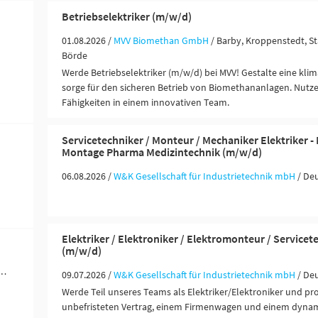
Betriebselektriker (m/w/d)
01.08.2026 /
MVV Biomethan GmbH
/ Barby, Kroppenstedt, S
Börde
Werde Betriebselektriker (m/w/d) bei MVV! Gestalte eine kli
sorge für den sicheren Betrieb von Biomethananlagen. Nutze
Fähigkeiten in einem innovativen Team.
Servicetechniker / Monteur / Mechaniker Elektriker 
Montage Pharma Medizintechnik (m/w/d)
06.08.2026 /
W&K Gesellschaft für Industrietechnik mbH
/ De
Elektriker / Elektroniker / Elektromonteur / Servicet
(m/w/d)
werblich-technische Berufe (5)
09.07.2026 /
W&K Gesellschaft für Industrietechnik mbH
/ De
Werde Teil unseres Teams als Elektriker/Elektroniker und pro
unbefristeten Vertrag, einem Firmenwagen und einem dyna