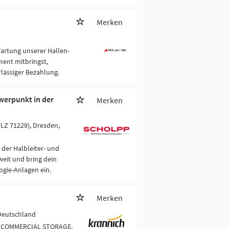
Merken
artung unserer Hallen-
ent mitbringst,
rlässiger Bezahlung.
werpunkt in der
Merken
PLZ 71229), Dresden,
 der Halbleiter- und
eit und bring dein
gie-Anlagen ein.
Merken
 Deutschland
/D COMMERCIAL STORAGE.