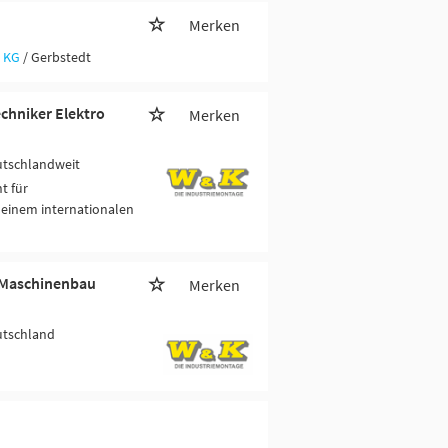
Merken
 KG
/ Gerbstedt
echniker Elektro
Merken
utschlandweit
t für
 einem internationalen
- Maschinenbau
Merken
utschland