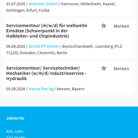
31.07.2026 /
airinotec GmbH
/ Hannover, Hildesheim, Kassel,
Göttingen, Erfurt, Fulda
Servicemonteur (m/w/d) für weltweite
Merken
Einsätze (Schwerpunkt in der
Halbleiter- und Chipindustrie)
06.08.2026 /
SCHOLPP GmbH
/ deutschlandweit , Leonberg (PLZ
71229), Dresden, Chemnitz, Berlin
Servicemonteur/ Servicetechniker/
Merken
Mechaniker (w/m/d) Industrieservice -
Hydraulik
05.08.2026 /
Hansa-flex Ag
/ Hessen, Bayern
Jobsuche
Alle Jobs
Alle Städte