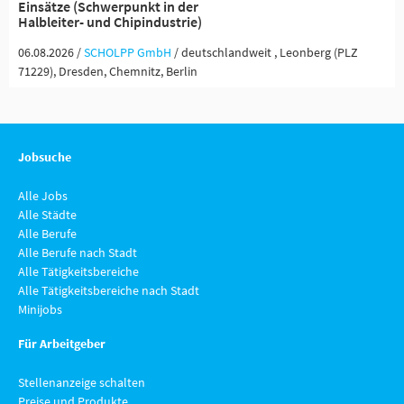
Einsätze (Schwerpunkt in der
Halbleiter- und Chipindustrie)
06.08.2026 /
SCHOLPP GmbH
/ deutschlandweit , Leonberg (PLZ
71229), Dresden, Chemnitz, Berlin
Jobsuche
Alle Jobs
Alle Städte
Alle Berufe
Alle Berufe nach Stadt
Alle Tätigkeitsbereiche
Alle Tätigkeitsbereiche nach Stadt
Minijobs
Für Arbeitgeber
Stellenanzeige schalten
Preise und Produkte