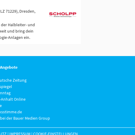
PLZ 71229), Dresden,
 der Halbleiter- und
eit und bring dein
gie-Anlagen ein.
 Angebote
eutsche Zeitung
piegel
nntag
-Anhalt Online
e
lksstimme.de
 bei der Bauer Medien Group
UTZ
|
IMPRESSUM
|
COOKIE-EINSTELLUNGEN