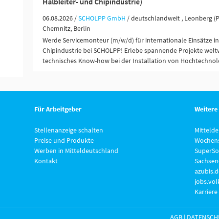
Halbleiter- und Chipindustrie)
06.08.2026 /
SCHOLPP GmbH
/ deutschlandweit , Leonberg (
Chemnitz, Berlin
Werde Servicemonteur (m/w/d) für internationale Einsätze in
Chipindustrie bei SCHOLPP! Erlebe spannende Projekte weltw
technisches Know-how bei der Installation von Hochtechnolo
Für Arbeitgeber
Weitere
Stellenanzeige schalten
Mitteld
Preise und Produkte
Wochens
Werben in Mitteldeutschland
SuperSo
Kontakt
Sachsen
azubis.d
jobs.vo
Karriere
AGB
|
DATENSCH