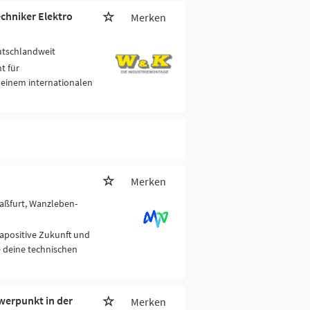
echniker Elektro
Merken
utschlandweit
t für
 einem internationalen
Merken
taßfurt, Wanzleben-
mapositive Zukunft und
 deine technischen
werpunkt in der
Merken