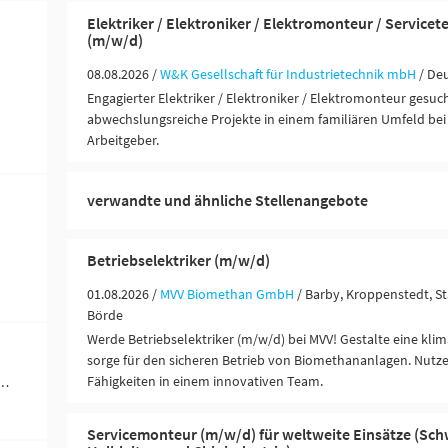
Elektriker / Elektroniker / Elektromonteur / Servicet
(m/w/d)
08.08.2026 /
W&K Gesellschaft für Industrietechnik mbH
/ De
Engagierter Elektriker / Elektroniker / Elektromonteur gesuch
abwechslungsreiche Projekte in einem familiären Umfeld bei
Arbeitgeber.
verwandte und ähnliche Stellenangebote
Betriebselektriker (m/w/d)
01.08.2026 /
MVV Biomethan GmbH
/ Barby, Kroppenstedt, S
Börde
Werde Betriebselektriker (m/w/d) bei MVV! Gestalte eine kli
sorge für den sicheren Betrieb von Biomethananlagen. Nutze
Fähigkeiten in einem innovativen Team.
werblich-technische Berufe (3)
Servicemonteur (m/w/d) für weltweite Einsätze (Sch