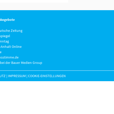
 Angebote
eutsche Zeitung
piegel
nntag
-Anhalt Online
e
lksstimme.de
 bei der Bauer Medien Group
UTZ
|
IMPRESSUM
|
COOKIE-EINSTELLUNGEN