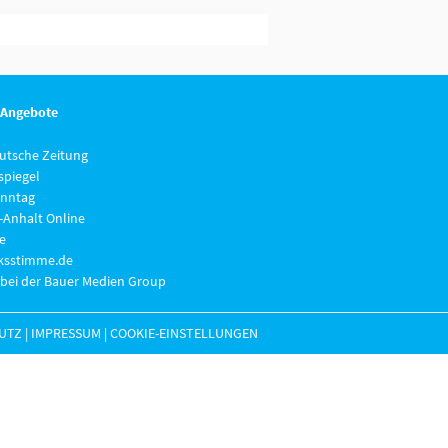
 Angebote
eutsche Zeitung
piegel
nntag
-Anhalt Online
e
lksstimme.de
 bei der Bauer Medien Group
UTZ
|
IMPRESSUM
|
COOKIE-EINSTELLUNGEN