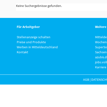
Keine Suchergebnisse gefunden.
Für Arbeitgeber
Weitere
Stellenanzeige schalten
Mitteld
Preise und Produkte
Wochens
Werben in Mitteldeutschland
SuperSo
Kontakt
Sachsen
azubis.d
jobs.vo
Karriere
AGB
|
DATENSCH