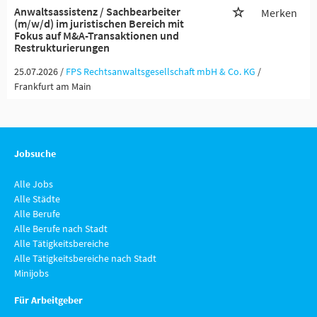
Anwaltsassistenz / Sachbearbeiter
Merken
(m/w/d) im juristischen Bereich mit
Fokus auf M&A-Transaktionen und
Restrukturierungen
25.07.2026 /
FPS Rechtsanwaltsgesellschaft mbH & Co. KG
/
Frankfurt am Main
Jobsuche
Alle Jobs
Alle Städte
Alle Berufe
Alle Berufe nach Stadt
Alle Tätigkeitsbereiche
Alle Tätigkeitsbereiche nach Stadt
Minijobs
Für Arbeitgeber