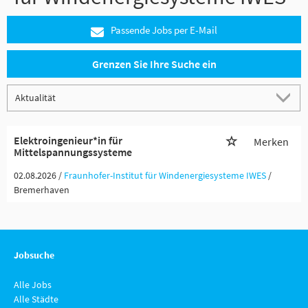
Passende Jobs per E-Mail
Grenzen Sie Ihre Suche ein
Elektroingenieur*in für
Merken
Mittelspannungssysteme
02.08.2026 /
Fraunhofer-Institut für Windenergiesysteme IWES
/
Bremerhaven
Jobsuche
Alle Jobs
Alle Städte