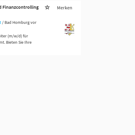
d Finanzcontrolling
Merken
t
/ Bad Homburg vor
ter (m/w/d) für
t. Bieten Sie Ihre