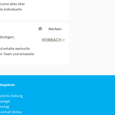
 Lerne alles über
e individuelle
Merken
Stuttgart,
nd erhalte wertvolle
hen Team und entwickle
 Angebote
eutsche Zeitung
piegel
nntag
-Anhalt Online