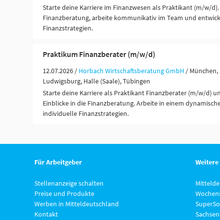
Starte deine Karriere im Finanzwesen als Praktikant (m/w/d).
Finanzberatung, arbeite kommunikativ im Team und entwickl
Finanzstrategien.
Praktikum Finanzberater (m/w/d)
12.07.2026 /
Horbach Wirtschaftsberatung GmbH
/ München, 
Ludwigsburg, Halle (Saale), Tübingen
Starte deine Karriere als Praktikant Finanzberater (m/w/d) u
Einblicke in die Finanzberatung. Arbeite in einem dynamisc
individuelle Finanzstrategien.
Für Arbeitgeber
Weitere
Stellenanzeige schalten
Mitteld
Preise und Produkte
Wochens
Werben in Mitteldeutschland
SuperSo
Kontakt
Sachsen