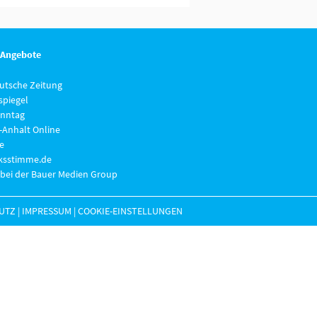
 Angebote
eutsche Zeitung
piegel
nntag
-Anhalt Online
e
lksstimme.de
 bei der Bauer Medien Group
UTZ
|
IMPRESSUM
|
COOKIE-EINSTELLUNGEN