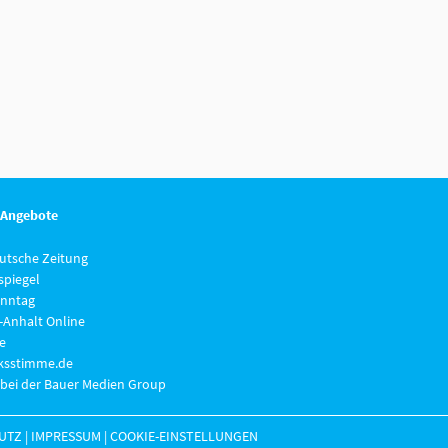
 Angebote
eutsche Zeitung
piegel
nntag
-Anhalt Online
e
lksstimme.de
 bei der Bauer Medien Group
UTZ
|
IMPRESSUM
|
COOKIE-EINSTELLUNGEN