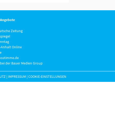
 Angebote
eutsche Zeitung
piegel
nntag
-Anhalt Online
e
lksstimme.de
 bei der Bauer Medien Group
UTZ
|
IMPRESSUM
|
COOKIE-EINSTELLUNGEN