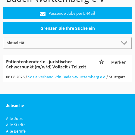
Passende Jobs per E-Mail
Grenzen Sie Ihre Suche ein
PatientenberaterIn - juristischer
Merken
Schwerpunkt (m/w/d) Vollzeit / Teilzeit
06.08.2026 /
Sozialverband VdK Baden-Württemberg e.V.
/ Stuttgart
Jobsuche
Alle Jobs
Alle Städte
Alle Berufe