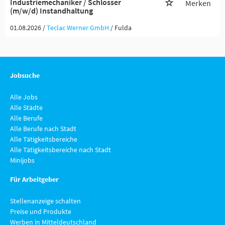
Industriemechaniker / Schlosser
Merken
(m/w/d) Instandhaltung
01.08.2026 /
Teclac Werner GmbH
/ Fulda
Jobsuche
Alle Jobs
Alle Städte
Alle Berufe
Alle Berufe nach Stadt
Alle Tätigkeitsbereiche
Alle Tätigkeitsbereiche nach Stadt
Minijobs
Für Arbeitgeber
Stellenanzeige schalten
Preise und Produkte
Werben in Mitteldeutschland