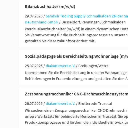
Bilanzbuchhalter (m/w/d)
29.07.2026 /
Sandvik Tooling Supply Schmalkalden ZN der Sa
Deutschland GmbH
/ Düsseldorf, Renningen, Schmalkalden
Werde Bilanzbuchhalter (m/w/d) in einem dynamischen U
Sie Verantwortung für die Buchhaltungsprozesse an unsere
gestalten Sie diese zukunftsorientiert mit.
Sozialpädagoge als Bereichsleitung Wohnanlage (m/
25.07.2026 /
diakoniewert e. V.
/ Breitungen/Werra
Übernehmen Sie die Bereichsleitung in unserer Wohnanlage 
Behinderungen in Frauenbreitungen und gestalten Sie den All
Zerspanungsmechaniker CNC-Drehmaschinensysteme 
26.07.2026 /
diakoniewert e. V.
/ Brotterode-Trusetal
Wir suchen einen Zerspanungsmechaniker CNC-Drehmaschin
unsere Werkstatt für behinderte Menschen in Trusetal. Sie o
Produktionsprozesse und fördern die individuelle Entwicklun