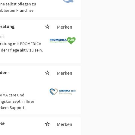
ne selbst pflegen zu
blierten Franchise.
eratung
Merken
eit
beratung mit PROMEDICA
der Pflege aktiv zu sein.
nden-
Merken
RIMA care und
ngskonzept in Ihrer
arkem Support!
rkt
Merken