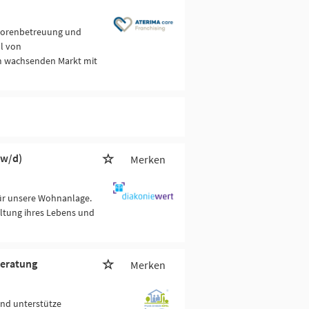
niorenbetreuung und
hl von
em wachsenden Markt mit
/w/d)
Merken
für unsere Wohnanlage.
ltung ihres Lebens und
beratung
Merken
und unterstütze