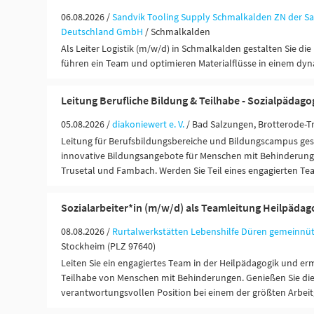
06.08.2026 /
Sandvik Tooling Supply Schmalkalden ZN der Sa
Deutschland GmbH
/ Schmalkalden
Als Leiter Logistik (m/w/d) in Schmalkalden gestalten Sie die 
führen ein Team und optimieren Materialflüsse in einem dy
Leitung Berufliche Bildung & Teilhabe - Sozialpädago
05.08.2026 /
diakoniewert e. V.
/ Bad Salzungen, Brotterode-T
Leitung für Berufsbildungsbereiche und Bildungscampus gesu
innovative Bildungsangebote für Menschen mit Behinderung 
Trusetal und Fambach. Werden Sie Teil eines engagierten Te
Sozialarbeiter*in (m/w/d) als Teamleitung Heilpädag
08.08.2026 /
Rurtalwerkstätten Lebenshilfe Düren gemeinnü
Stockheim (PLZ 97640)
Leiten Sie ein engagiertes Team in der Heilpädagogik und erm
Teilhabe von Menschen mit Behinderungen. Genießen Sie die 
verantwortungsvollen Position bei einem der größten Arbeit