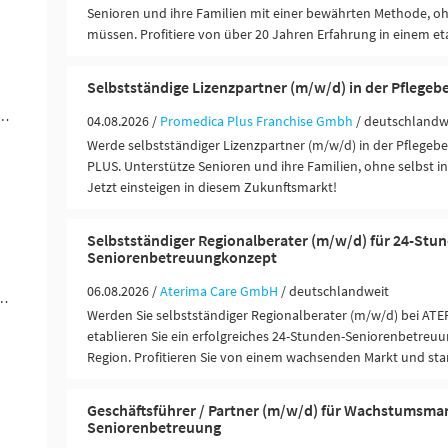
Senioren und ihre Familien mit einer bewährten Methode, oh
müssen. Profitiere von über 20 Jahren Erfahrung in einem eta
Selbstständige Lizenzpartner (m/w/d) in der Pflegeb
werblich-technische Berufe (5)
04.08.2026 /
Promedica Plus Franchise Gmbh
/ deutschlandw
Werde selbstständiger Lizenzpartner (m/w/d) in der Pflege
PLUS. Unterstütze Senioren und ihre Familien, ohne selbst in 
Jetzt einsteigen in diesem Zukunftsmarkt!
Selbstständiger Regionalberater (m/w/d) für 24-Stu
Seniorenbetreuungkonzept
06.08.2026 /
Aterima Care GmbH
/ deutschlandweit
ungen / Finanzdienstleister (1)
Werden Sie selbstständiger Regionalberater (m/w/d) bei ATE
etablieren Sie ein erfolgreiches 24-Stunden-Seniorenbetreuu
Region. Profitieren Sie von einem wachsenden Markt und st
Geschäftsführer / Partner (m/w/d) für Wachstumsma
Seniorenbetreuung