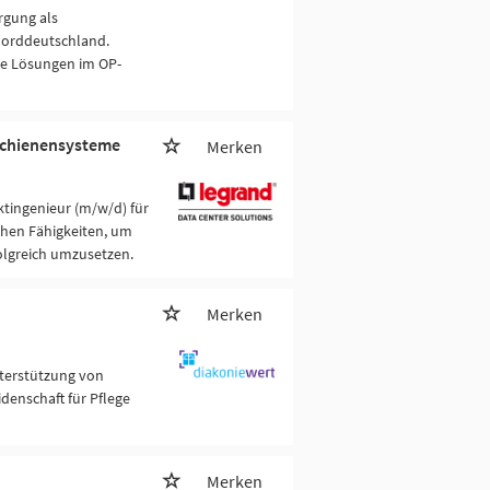
rgung als
Norddeutschland.
ve Lösungen im OP-
mschienensysteme
Merken
ktingenieur (m/w/d) für
chen Fähigkeiten, um
olgreich umzusetzen.
Merken
nterstützung von
denschaft für Pflege
Merken