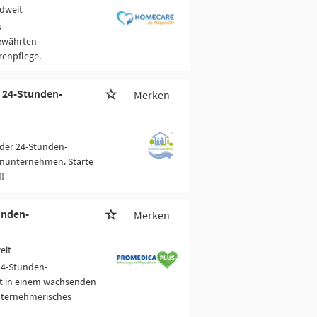
dweit
s
bewährten
enpflege.
 24-Stunden-
Merken
der 24-Stunden-
enunternehmen. Starte
!
unden-
Merken
eit
24-Stunden-
pt in einem wachsenden
nternehmerisches