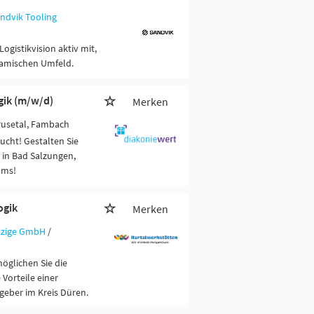
ndvik Tooling
Logistikvision aktiv mit,
namischen Umfeld.
gik (m/w/d)
Merken
rusetal, Fambach
cht! Gestalten Sie
in Bad Salzungen,
ams!
ogik
Merken
tzige GmbH
/
öglichen Sie die
Vorteile einer
geber im Kreis Düren.