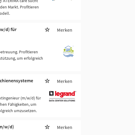
g! ATERIMA care sucht
den Markt. Profitieren
odell.
w/d) für
Merken
etreuung. Profitieren
tützung, um erfolgreich
mschienensysteme
Merken
ktingenieur (m/w/d) für
chen Fähigkeiten, um
olgreich umzusetzen.
(m/w/d)
Merken