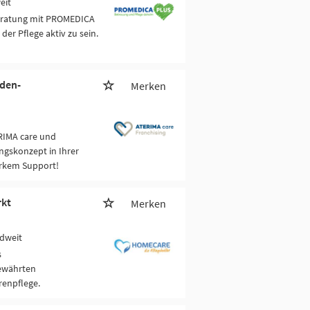
eit
beratung mit PROMEDICA
der Pflege aktiv zu sein.
nden-
Merken
RIMA care und
ngskonzept in Ihrer
arkem Support!
rkt
Merken
dweit
s
bewährten
enpflege.