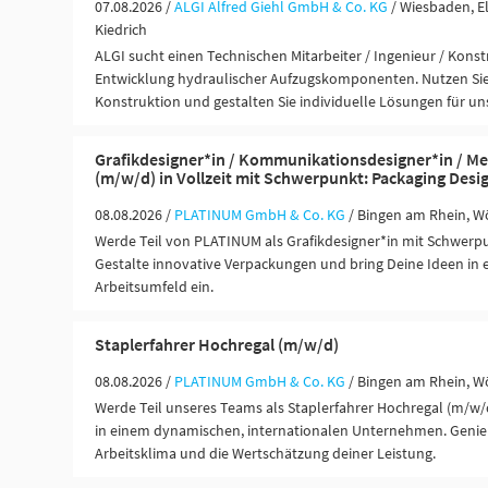
07.08.2026 /
ALGI Alfred Giehl GmbH & Co. KG
/ Wiesbaden, El
Kiedrich
ALGI sucht einen Technischen Mitarbeiter / Ingenieur / Konst
Entwicklung hydraulischer Aufzugskomponenten. Nutzen Sie I
Konstruktion und gestalten Sie individuelle Lösungen für u
Grafikdesigner*in / Kommunikationsdesigner*in / M
(m/w/d) in Vollzeit mit Schwerpunkt: Packaging Desi
08.08.2026 /
PLATINUM GmbH & Co. KG
/ Bingen am Rhein, W
Werde Teil von PLATINUM als Grafikdesigner*in mit Schwerp
Gestalte innovative Verpackungen und bring Deine Ideen in 
Arbeitsumfeld ein.
Staplerfahrer Hochregal (m/w/d)
08.08.2026 /
PLATINUM GmbH & Co. KG
/ Bingen am Rhein, W
Werde Teil unseres Teams als Staplerfahrer Hochregal (m/w/d)
in einem dynamischen, internationalen Unternehmen. Genieß
Arbeitsklima und die Wertschätzung deiner Leistung.