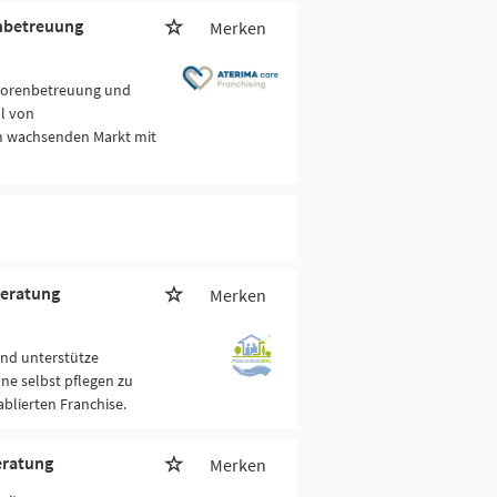
enbetreuung
Merken
niorenbetreuung und
hl von
em wachsenden Markt mit
beratung
Merken
und unterstütze
ne selbst pflegen zu
blierten Franchise.
eratung
Merken