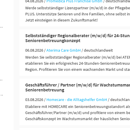
04.08.2026 /
Promedica Plus Franchise Gmbh
/ deutschlandw
Werde selbstständiger Lizenzpartner (m/w/d) in der Pflege
PLUS. Unterstütze Senioren und ihre Familien, ohne selbst in 
Jetzt einsteigen in diesem Zukunftsmarkt!
werblich-technische Berufe (6)
Selbstständiger Regionalberater (m/w/d) für 24-Stu
Seniorenbetreuungkonzept
06.08.2026 /
Aterima Care GmbH
/ deutschlandweit
Werden Sie selbstständiger Regionalberater (m/w/d) bei ATE
etablieren Sie ein erfolgreiches 24-Stunden-Seniorenbetreuu
Region. Profitieren Sie von einem wachsenden Markt und st
ungen / Finanzdienstleister (2)
Geschäftsführer / Partner (m/w/d) für Wachstumsma
Seniorenbetreuung
rer / Personenbeförderung (Land, Wasser, Luft) (2)
03.08.2026 /
Homecare - die Alltagshelfer GmbH
/ deutschlan
Etabliere mit HOMECARE ein Seniorenbetreuungsstandort al
Geschäftsführer/Partner (m/w/d) und profitiere von einem 
Geschäftskonzept im Wachstumsmarkt der häuslichen Senior