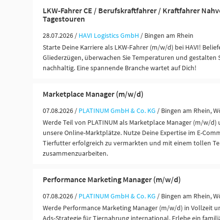
LKW-Fahrer CE / Berufskraftfahrer / Kraftfahrer Nah
Tagestouren
28.07.2026 /
HAVI Logistics GmbH
/ Bingen am Rhein
Starte Deine Karriere als LKW-Fahrer (m/w/d) bei HAVI! Belief
Gliederzügen, überwachen Sie Temperaturen und gestalten Si
nachhaltig. Eine spannende Branche wartet auf Dich!
Marketplace Manager (m/w/d)
07.08.2026 /
PLATINUM GmbH & Co. KG
/ Bingen am Rhein, W
Werde Teil von PLATINUM als Marketplace Manager (m/w/d) u
unsere Online-Marktplätze. Nutze Deine Expertise im E-Com
Tierfutter erfolgreich zu vermarkten und mit einem tollen T
zusammenzuarbeiten.
Performance Marketing Manager (m/w/d)
07.08.2026 /
PLATINUM GmbH & Co. KG
/ Bingen am Rhein, W
Werde Performance Marketing Manager (m/w/d) in Vollzeit un
Ads-Strategie für Tiernahrung international. Erlebe ein famil