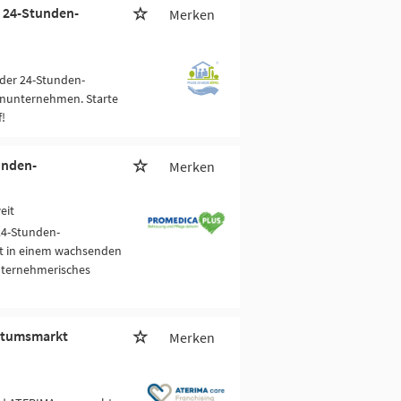
 24-Stunden-
Merken
der 24-Stunden-
enunternehmen. Starte
!
unden-
Merken
eit
24-Stunden-
pt in einem wachsenden
nternehmerisches
hstumsmarkt
Merken