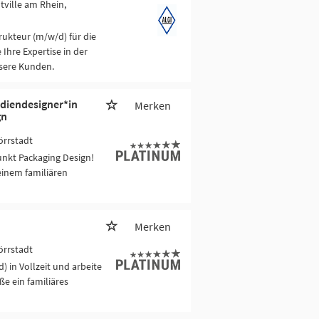
tville am Rhein,
rukteur (m/w/d) für die
hre Expertise in der
nsere Kunden.
ediendesigner*in
Merken
gn
örrstadt
unkt Packaging Design!
einem familiären
Merken
örrstadt
 in Vollzeit und arbeite
e ein familiäres