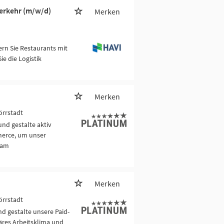
verkehr (m/w/d)
Merken
ern Sie Restaurants mit
e die Logistik
Merken
örrstadt
nd gestalte aktiv
merce, um unser
eam
Merken
örrstadt
d gestalte unsere Paid-
iäres Arbeitsklima und