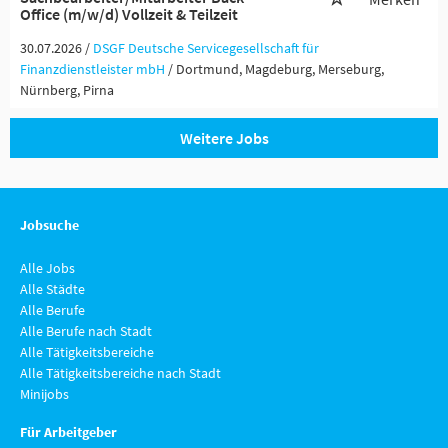
Office (m/w/d) Vollzeit & Teilzeit
30.07.2026 /
DSGF Deutsche Servicegesellschaft für
Finanzdienstleister mbH
/ Dortmund, Magdeburg, Merseburg,
Nürnberg, Pirna
Weitere Jobs
Jobsuche
Alle Jobs
Alle Städte
Alle Berufe
Alle Berufe nach Stadt
Alle Tätigkeitsbereiche
Alle Tätigkeitsbereiche nach Stadt
Minijobs
Für Arbeitgeber