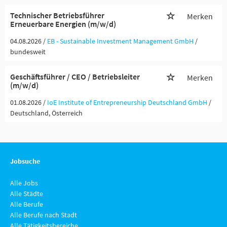
Technischer Betriebsführer
Merken
Erneuerbare Energien (m/w/d)
04.08.2026 /
EB - Sustainable Investment Management GmbH
/
bundesweit
Geschäftsführer / CEO / Betriebsleiter
Merken
(m/w/d)
01.08.2026 /
IoE Institute of Entrepreneurship Deutschland GmbH
/
Deutschland, Österreich
Jobsuche
Alle Jobs
Alle Städte
Alle Berufe
Alle Berufe nach Stadt
Alle Tätigkeitsbereiche