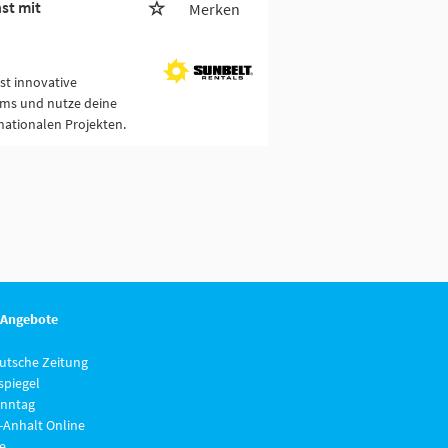
st mit
Merken
st innovative
ams und nutze deine
nationalen Projekten.
 Angebote
eutsche Zeitung
piegel
nntag
-Anhalt Online
e