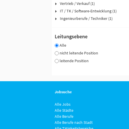
Vertrieb / Verkauf (1)
IT / TK / Software-Entwicklung (1)
Ingenieurberufe / Techniker (1)
Leitungsebene
Alle
nicht leitende Position
leitende Position
Jobsuche
Alle Jobs
Alle Städte
Alle Berufe
Alle Berufe nach Stadt
Alle Tätigkeitsbereiche