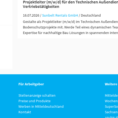
Projektleiter (m/w/d) für den Technischen Außendien
Vertriebstätigkeiten
16.07.2026 /
Sunbelt Rentals GmbH
/ Deutschland
Gestalte als Projektleiter (m/w/d) im Technischen Außendien
Bodenschutzprojekte mit. Werde Teil eines dynamischen Te
Expertise für nachhaltige Bau Lösungen in spannenden inter
Für Arbeitgeber
Weitere
Stellenanzeige schalten
Mitteld
Preise und Produkte
Wochens
Werben in Mitteldeutschland
SuperSo
Kontakt
Sachsen
azubis.d