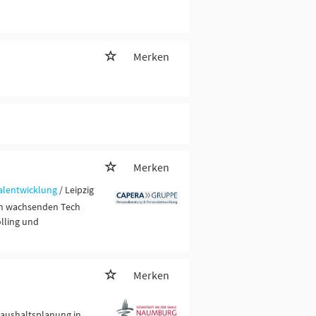
Merken
Merken
alentwicklung
/ Leipzig
nem wachsenden Tech
olling und
Merken
Haushaltsplanung in