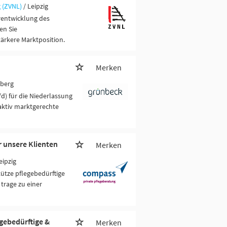
 (ZVNL)
/ Leipzig
erentwicklung des
en Sie
tärkere Marktposition.
Merken
nberg
) für die Niederlassung
aktiv marktgerechte
r unsere Klienten
Merken
eipzig
tütze pflegebedürftige
trage zu einer
egebedürftige &
Merken