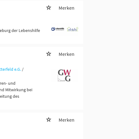
Merken
seburg der Lebenshilfe
Merken
erfeld e.G.
/
ren- und
nd Mitwirkung bei
eitung des
Merken