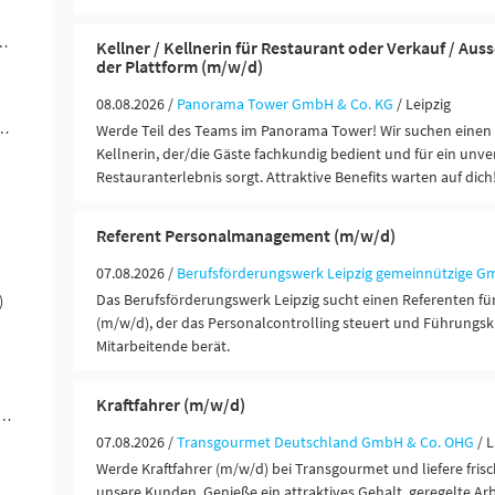
ändigkeit / Franchise (29)
Kellner / Kellnerin für Restaurant oder Verkauf / Aus
der Plattform (m/w/d)
08.08.2026 /
Panorama Tower GmbH & Co. KG
/ Leipzig
ngen / Finanzdienstleister (19)
Werde Teil des Teams im Panorama Tower! Wir suchen einen 
Kellnerin, der/die Gäste fachkundig bedient und für ein unve
Restauranterlebnis sorgt. Attraktive Benefits warten auf dich
Referent Personalmanagement (m/w/d)
07.08.2026 /
Berufsförderungswerk Leipzig gemeinnützige 
Das Berufsförderungswerk Leipzig sucht einen Referenten 
)
(m/w/d), der das Personalcontrolling steuert und Führungsk
Mitarbeitende berät.
Kraftfahrer (m/w/d)
rer / Personenbeförderung (Land, Wasser, Luft) (7)
07.08.2026 /
Transgourmet Deutschland GmbH & Co. OHG
/ 
Werde Kraftfahrer (m/w/d) bei Transgourmet und liefere fris
unsere Kunden. Genieße ein attraktives Gehalt, geregelte Ar