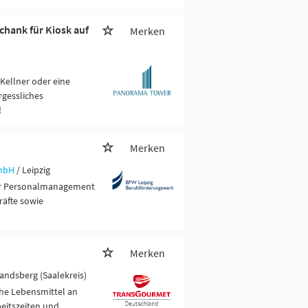
schank für Kiosk auf
Merken
Kellner oder eine
rgessliches
!
Merken
GmbH
/ Leipzig
für Personalmanagement
räfte sowie
Merken
Landsberg (Saalekreis)
che Lebensmittel an
beitszeiten und