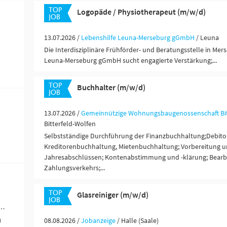
Logopäde / Physiotherapeut (m/w/d)
13.07.2026 /
Lebenshilfe Leuna-Merseburg gGmbH
/ Leuna
Die Interdisziplinäre Frühförder- und Beratungsstelle in Mer
Leuna-Merseburg gGmbH sucht engagierte Verstärkung;...
Buchhalter (m/w/d)
13.07.2026 /
Gemeinnützige Wohnungsbaugenossenschaft Bitt
Bitterfeld-Wolfen
Selbstständige Durchführung der Finanzbuchhaltung;Debito
Kreditorenbuchhaltung, Mietenbuchhaltung; Vorbereitung u
Jahresabschlüssen; Kontenabstimmung und -klärung; Bearb
Zahlungsverkehrs;...
Glasreiniger (m/w/d)
werblich-technische Berufe (74)
)
08.08.2026 /
Jobanzeige
/ Halle (Saale)