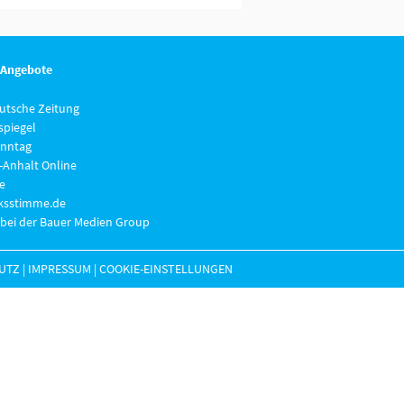
 Angebote
eutsche Zeitung
piegel
nntag
-Anhalt Online
e
lksstimme.de
 bei der Bauer Medien Group
UTZ
|
IMPRESSUM
|
COOKIE-EINSTELLUNGEN