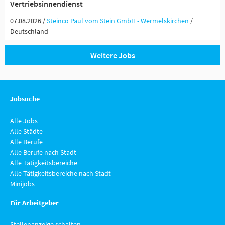
Vertriebsinnendienst
07.08.2026 /
Steinco Paul vom Stein GmbH - Wermelskirchen
/
Deutschland
Weitere Jobs
Jobsuche
Alle Jobs
Alle Städte
Alle Berufe
Alle Berufe nach Stadt
Alle Tätigkeitsbereiche
Alle Tätigkeitsbereiche nach Stadt
Minijobs
Für Arbeitgeber
Stellenanzeige schalten