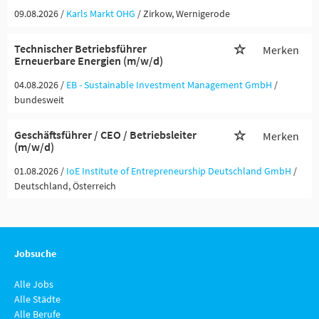
09.08.2026 /
Karls Markt OHG
/ Zirkow, Wernigerode
Technischer Betriebsführer
Merken
Erneuerbare Energien (m/w/d)
04.08.2026 /
EB - Sustainable Investment Management GmbH
/
bundesweit
Geschäftsführer / CEO / Betriebsleiter
Merken
(m/w/d)
01.08.2026 /
IoE Institute of Entrepreneurship Deutschland GmbH
/
Deutschland, Österreich
Jobsuche
Alle Jobs
Alle Städte
Alle Berufe